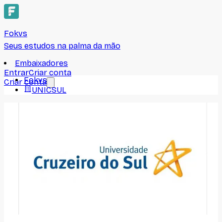
Fokvs
Seus estudos na palma da mão
Embaixadores
Entrar
Criar conta
Fokvs
Criar conta
UNICSUL