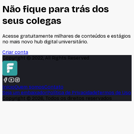
Não fique para trás dos
seus colegas
Acesse gratuitamente milhares de conteúdos e estágios
no mais novo hub digital universitário.
Criar conta
Copyright © 2022, All Rights Reserved
Início
Quem somos
Contato
Seja um embaixador
Política de Privacidade
Termos de Uso
Copyright ©
2026
, Todos os direitos reservados
🍪