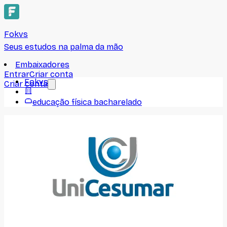
Fokvs
Seus estudos na palma da mão
Embaixadores
Entrar
Criar conta
Fokvs
Criar conta
educação física bacharelado