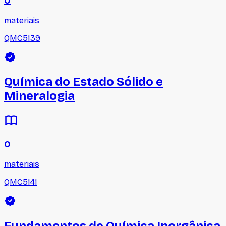
0
materiais
QMC5139
Química do Estado Sólido e
Mineralogia
0
materiais
QMC5141
Fundamentos de Química Inorgânica