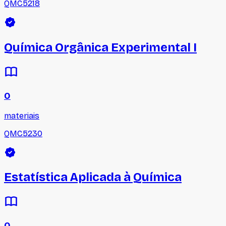
QMC5218
Química Orgânica Experimental I
0
materiais
QMC5230
Estatística Aplicada à Química
0