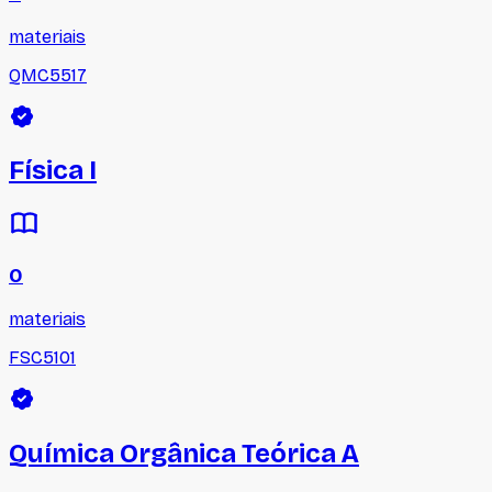
materiais
QMC5517
Física I
0
materiais
FSC5101
Química Orgânica Teórica A