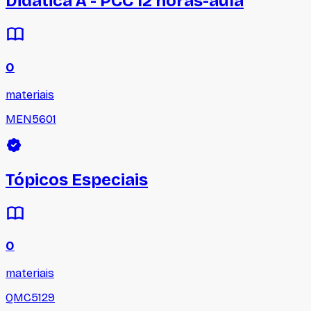
Didática A - PCC 12 horas-aula
0
materiais
MEN5601
Tópicos Especiais
0
materiais
QMC5129