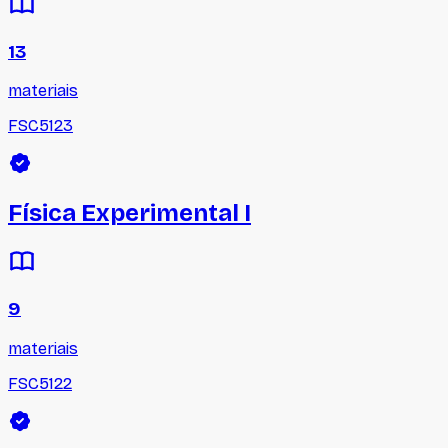
13
materiais
FSC5123
Física Experimental I
9
materiais
FSC5122