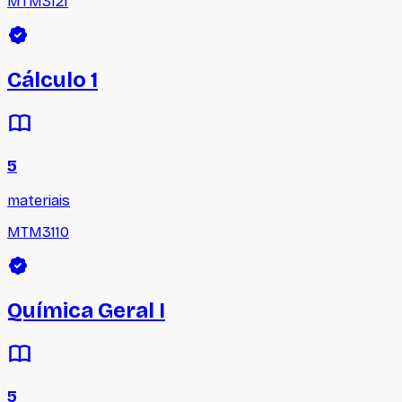
MTM3121
Cálculo 1
5
materiais
MTM3110
Química Geral I
5