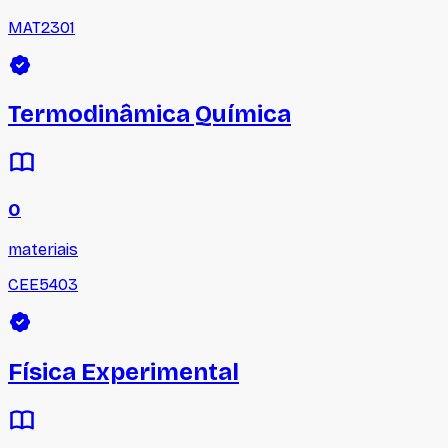
MAT2301
Termodinâmica Química
0
materiais
CEE5403
Física Experimental