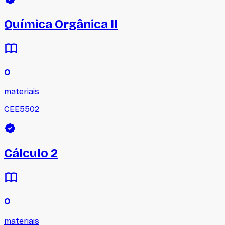
Química Orgânica II
0
materiais
CEE5502
Cálculo 2
0
materiais