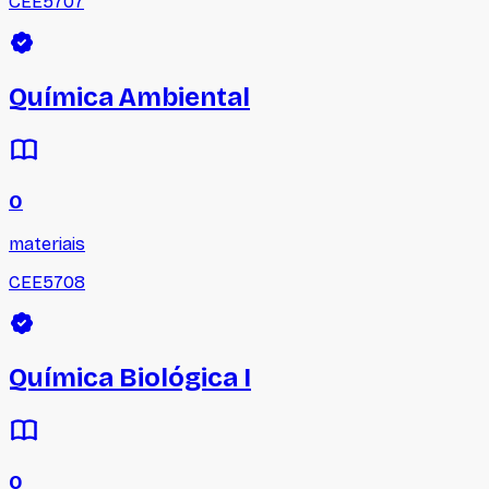
CEE5707
Química Ambiental
0
materiais
CEE5708
Química Biológica I
0