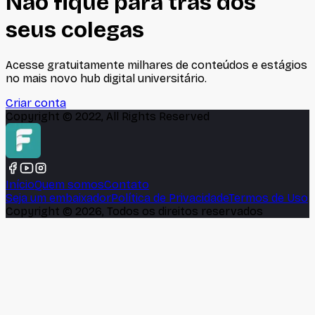
Não fique para trás dos
seus colegas
Acesse gratuitamente milhares de conteúdos e estágios
no mais novo hub digital universitário.
Criar conta
Copyright © 2022, All Rights Reserved
Início
Quem somos
Contato
Seja um embaixador
Política de Privacidade
Termos de Uso
Copyright ©
2026
, Todos os direitos reservados
🍪
Este site usa cookies para melhorar sua experiência e