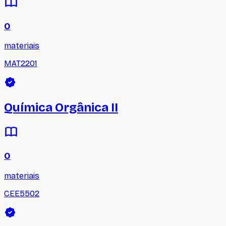
0
materiais
MAT2201
Química Orgânica II
0
materiais
CEE5502