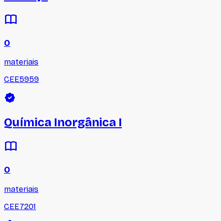
0
materiais
CEE5959
Química Inorgânica I
0
materiais
CEE7201