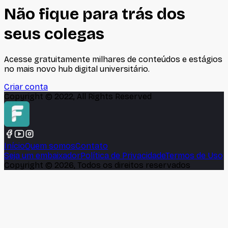
Não fique para trás dos
seus colegas
Acesse gratuitamente milhares de conteúdos e estágios
no mais novo hub digital universitário.
Criar conta
Copyright © 2022, All Rights Reserved
Início
Quem somos
Contato
Seja um embaixador
Política de Privacidade
Termos de Uso
Copyright ©
2026
, Todos os direitos reservados
🍪