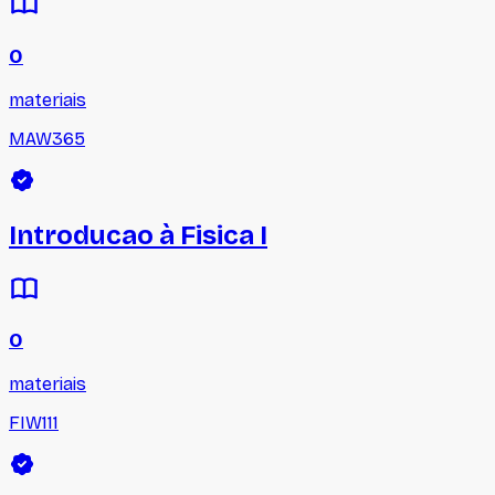
0
materiais
MAW365
Introducao à Fisica I
0
materiais
FIW111