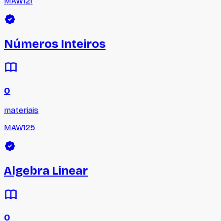
MAW121
Números Inteiros
0
materiais
MAW125
Algebra Linear
0