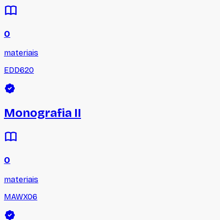
0
materiais
EDD620
Monografia II
0
materiais
MAWX06