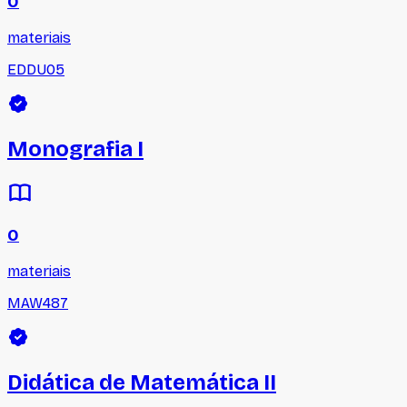
0
materiais
EDDU05
Monografia I
0
materiais
MAW487
Didática de Matemática II