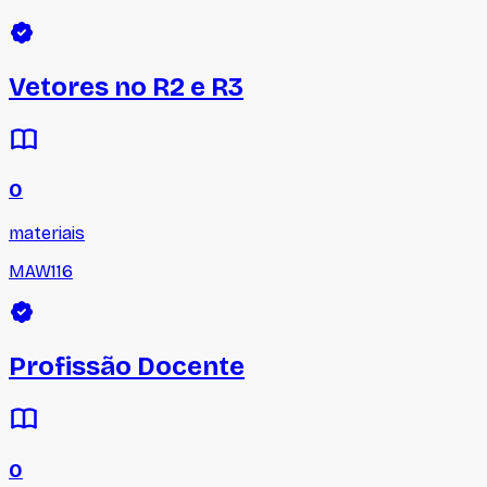
Vetores no R2 e R3
0
materiais
MAW116
Profissão Docente
0