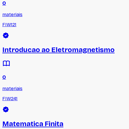
0
materiais
FIW121
Introducao ao Eletromagnetismo
0
materiais
FIW241
Matematica Finita