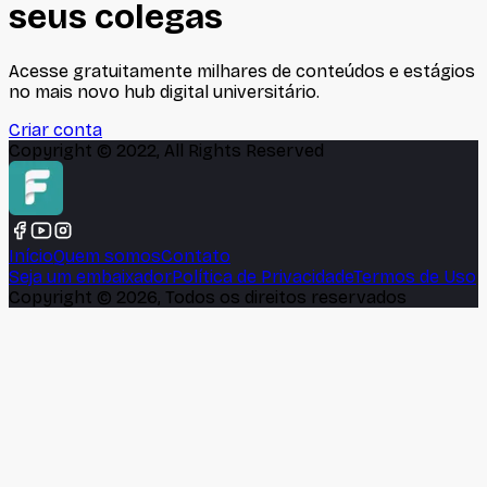
seus colegas
Acesse gratuitamente milhares de conteúdos e estágios
no mais novo hub digital universitário.
Criar conta
Copyright © 2022, All Rights Reserved
Início
Quem somos
Contato
Seja um embaixador
Política de Privacidade
Termos de Uso
Copyright ©
2026
, Todos os direitos reservados
🍪
Este site usa cookies para melhorar sua experiência e
analisar o tráfego. Ao continuar navegando, você