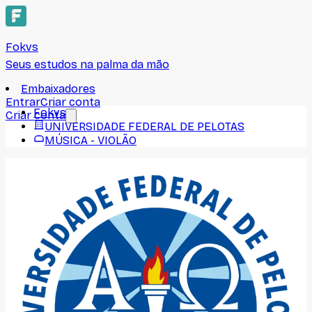
Fokvs
Seus estudos na palma da mão
Embaixadores
Entrar
Criar conta
Fokvs
Criar conta
UNIVERSIDADE FEDERAL DE PELOTAS
MÚSICA - VIOLÃO