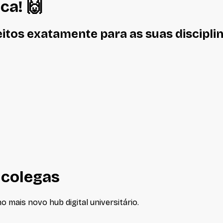
ica
! 🙌
eitos
exatamente
para as suas discipli
 colegas
 mais novo hub digital universitário.