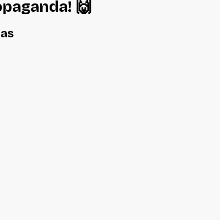
ropaganda
! 🙌
nas