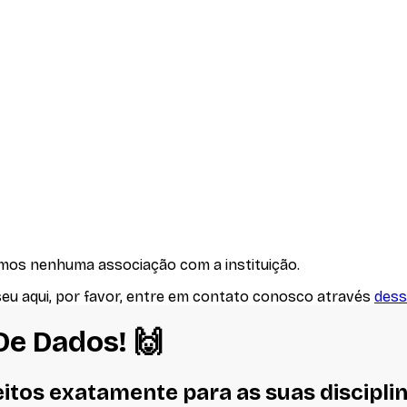
emos nenhuma associação com
a instituição
.
seu aqui, por favor, entre em contato conosco através
dess
 De Dados
! 🙌
eitos
exatamente
para as suas discipli