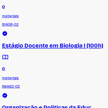
0
materiais
91408-02
Estágio Docente em Biologia I (100h)
0
materiais
96A62-02
Organização e Politicas da Educ.