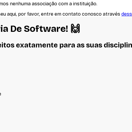
emos nenhuma associação com
a instituição
.
seu aqui, por favor, entre em contato conosco através
dess
ia De Software
! 🙌
eitos
exatamente
para as suas discipli
e