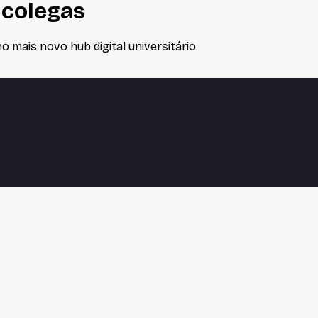
 colegas
 mais novo hub digital universitário.
nalisar o tráfego. Ao continuar navegando, você concorda 