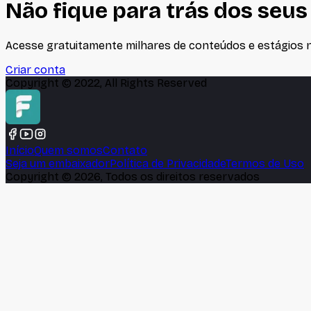
Não fique para trás dos seus
Acesse gratuitamente milhares de conteúdos e estágios no
Criar conta
Copyright © 2022, All Rights Reserved
Início
Quem somos
Contato
Seja um embaixador
Política de Privacidade
Termos de Uso
Copyright ©
2026
, Todos os direitos reservados
🍪
Este site usa cookies para melhorar sua experiência e a
Aceitar e fechar