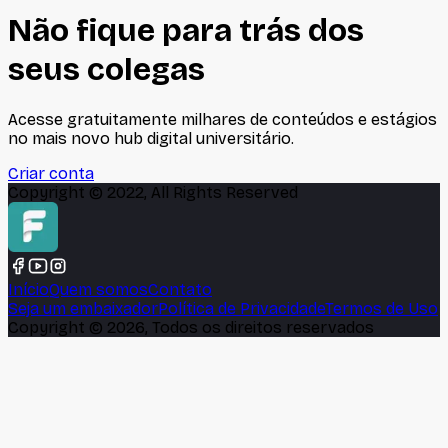
Não fique para trás dos
seus colegas
Acesse gratuitamente milhares de conteúdos e estágios
no mais novo hub digital universitário.
Criar conta
Copyright © 2022, All Rights Reserved
Início
Quem somos
Contato
Seja um embaixador
Política de Privacidade
Termos de Uso
Copyright ©
2026
, Todos os direitos reservados
🍪