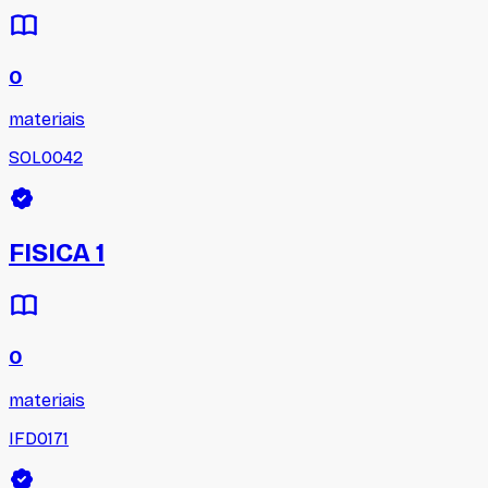
0
materiais
SOL0042
FISICA 1
0
materiais
IFD0171