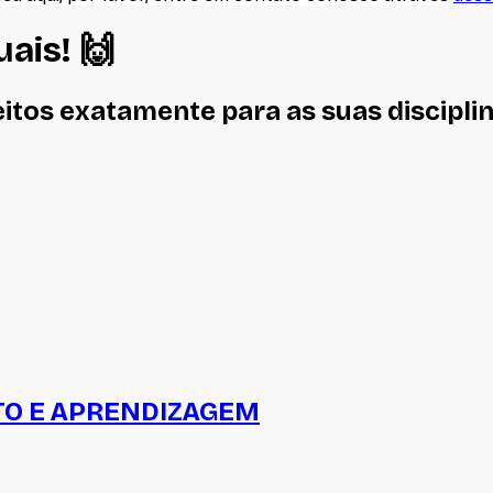
uais
! 🙌
eitos
exatamente
para as suas discipli
O E APRENDIZAGEM