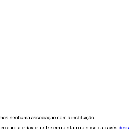
emos nenhuma associação com
a instituição
.
seu aqui, por favor, entre em contato conosco através
dess