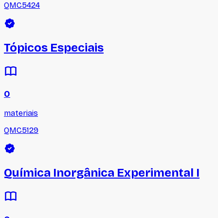
QMC5424
Tópicos Especiais
0
materiais
QMC5129
Química Inorgânica Experimental I