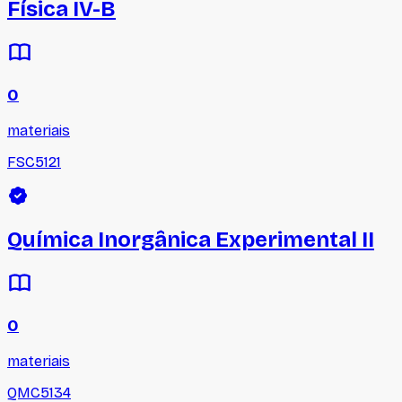
Física IV-B
0
materiais
FSC5121
Química Inorgânica Experimental II
0
materiais
QMC5134