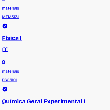
materiais
MTM3131
Física I
0
materiais
FSC5101
Química Geral Experimental I