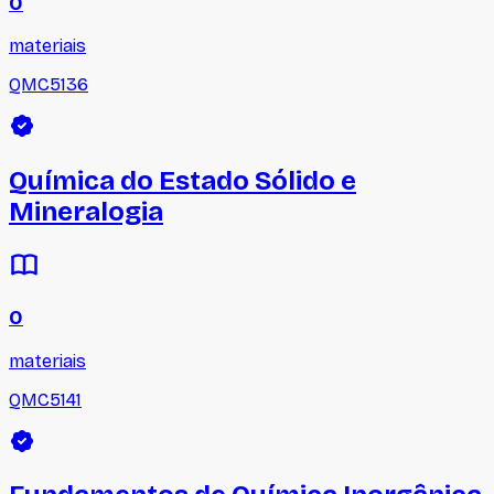
0
materiais
QMC5136
Química do Estado Sólido e
Mineralogia
0
materiais
QMC5141