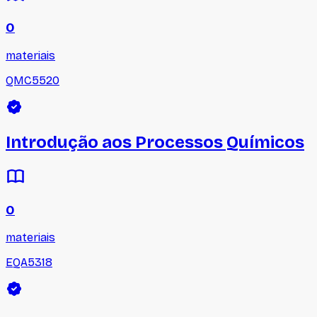
0
materiais
QMC5520
Introdução aos Processos Químicos
0
materiais
EQA5318