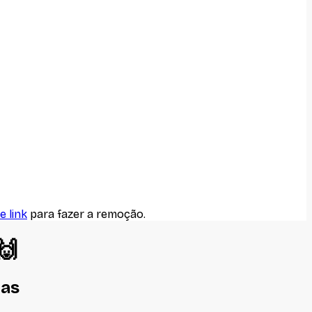
e link
para fazer a remoção.
 🙌
nas