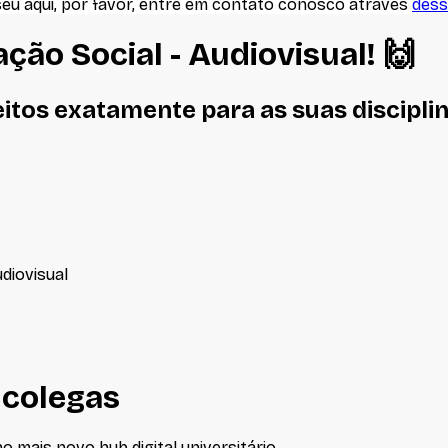
seu aqui, por favor, entre em contato conosco através
dess
ão Social - Audiovisual
! 🙌
eitos
exatamente
para as suas discipli
diovisual
 colegas
 mais novo hub digital universitário.