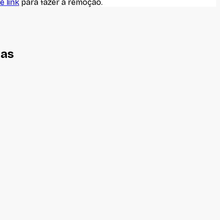
e link
para fazer a remoção.
nas