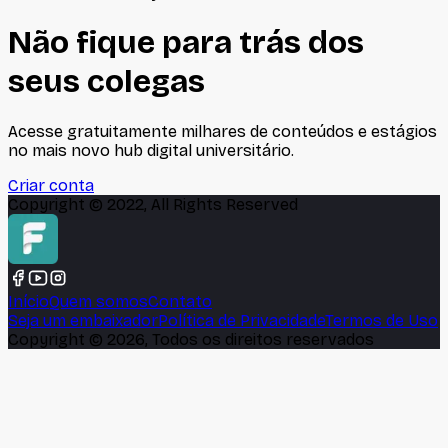
Não fique para trás dos
seus colegas
Acesse gratuitamente milhares de conteúdos e estágios
no mais novo hub digital universitário.
Criar conta
Copyright © 2022, All Rights Reserved
Início
Quem somos
Contato
Seja um embaixador
Política de Privacidade
Termos de Uso
Copyright ©
2026
, Todos os direitos reservados
🍪