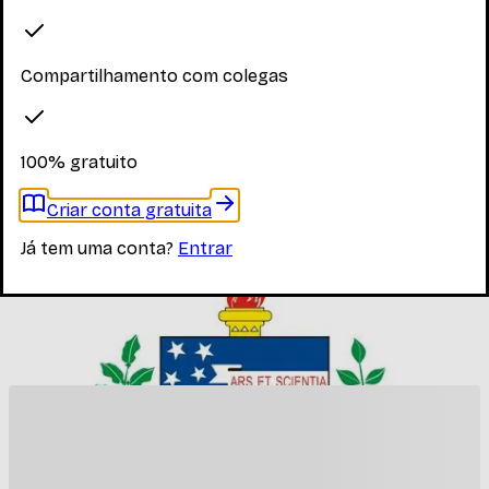
Explore os materiais disponíveis
Compartilhamento com colegas
Faça login para ver os materiais
100% gratuito
Você precisa estar logado para ver os materiais dessa
disciplina
Criar conta gratuita
Entrar
Já tem uma conta?
Entrar
Materiais relacionados
Outros materiais que podem te interessar enquanto não
há materiais específicos desta disciplina