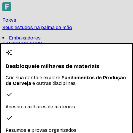
Fokvs
Seus estudos na palma da mão
Embaixadores
Entrar
Criar conta
Criar conta
Fundamentos de Produção
de Cerveja
Desbloqueie milhares de materiais
Crie sua conta e explore
Fundamentos de Produção
UNIVERSIDADE FEDERAL DE SANTA CATARINA
de Cerveja
e outras disciplinas
- Introdução à cultura cervejeira. Estilos e Tipos de
cervejas. Conceitos básicos de matérias-primas.
Cálculos práticos. Noções de tecnologia cerveje
...
Acesso a milhares de materiais
Ler mais
Nenhum inscrito ainda
Resumos e provas organizados
Materiais