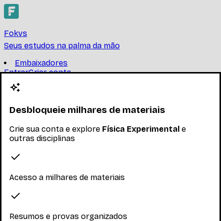
Fokvs
Seus estudos na palma da mão
Embaixadores
Entrar
Criar conta
Criar conta
Física Experimental
Desbloqueie milhares de materiais
UNIVERSIDADE FEDERAL DE SANTA CATARINA
Crie sua conta e explore
Física Experimental
e
- Método científico. Medidas de grandezas físicas e
outras disciplinas
instrumentos de medidas. Algarismos significativos.
Teoria de erros. Construção de gráficos e repr
...
Ler mais
Nenhum inscrito ainda
Acesso a milhares de materiais
Materiais
Explore os materiais disponíveis
Resumos e provas organizados