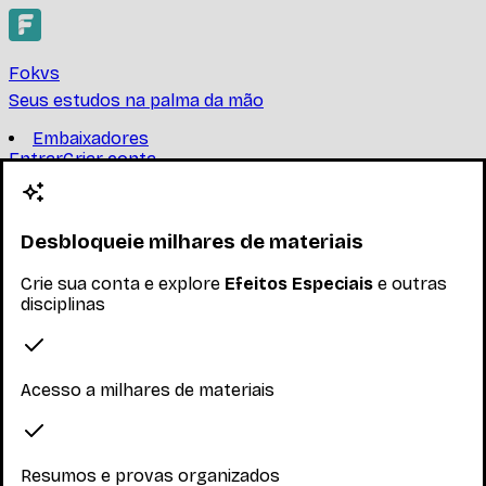
Fokvs
Seus estudos na palma da mão
Embaixadores
Entrar
Criar conta
Criar conta
Efeitos Especiais
Desbloqueie milhares de materiais
UNIVERSIDADE FEDERAL DE SANTA CATARINA
Crie sua conta e explore
Efeitos Especiais
e outras
-
Ler mais
disciplinas
Nenhum inscrito ainda
Materiais
Acesso a milhares de materiais
Explore os materiais disponíveis
Resumos e provas organizados