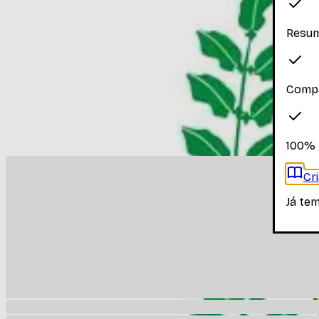
Faça login para ver os materiais
Resum
Você precisa estar logado para ver os materiais dessa disc
Entrar
Compa
Materiais relacionados
Outros materiais que podem te interessar enquanto não há
100% 
Cr
Já te