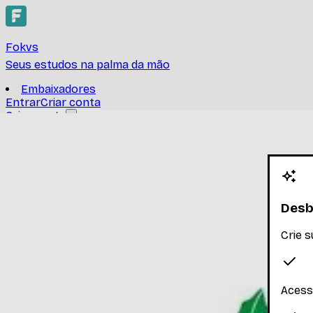
Fokvs
Seus estudos na palma da mão
Embaixadores
Entrar
Criar conta
Criar conta
Laboratório de Animação
UNIVERSIDADE FEDERAL DE SANTA CATARINA
-
Ler mais
Desb
Nenhum inscrito ainda
Crie 
Materiais
Explore os materiais disponíveis
Acess