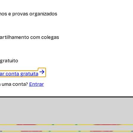
os e provas organizados
iplina
rtilhamento com colegas
 materiais específicos desta disciplina
gratuito
iar conta gratuita
m uma conta?
Entrar