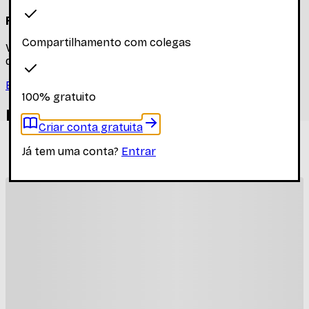
Faça login para ver os materiais
Compartilhamento com colegas
Você precisa estar logado para ver os materiais dessa
disciplina
Entrar
100% gratuito
Materiais relacionados
Criar conta gratuita
Outros materiais que podem te interessar enquanto não
Já tem uma conta?
Entrar
há materiais específicos desta disciplina