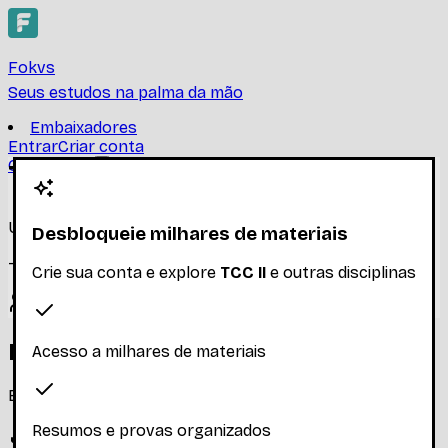
Fokvs
Seus estudos na palma da mão
Embaixadores
Entrar
Criar conta
Criar conta
TCC II
UNIVERSIDADE FEDERAL DE SANTA CATARINA
Desbloqueie milhares de materiais
-
Ler mais
Crie sua conta e explore
TCC II
e outras disciplinas
Nenhum inscrito ainda
Materiais
Acesso a milhares de materiais
Explore os materiais disponíveis
Resumos e provas organizados