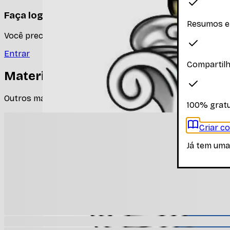
Faça login para ver os materiais
Resumos e
Você precisa estar logado para ver os materiais dessa disc
Entrar
Compartil
Materiais relacionados
Outros materiais que podem te interessar enquanto não há
100% gratu
Criar c
Já tem uma