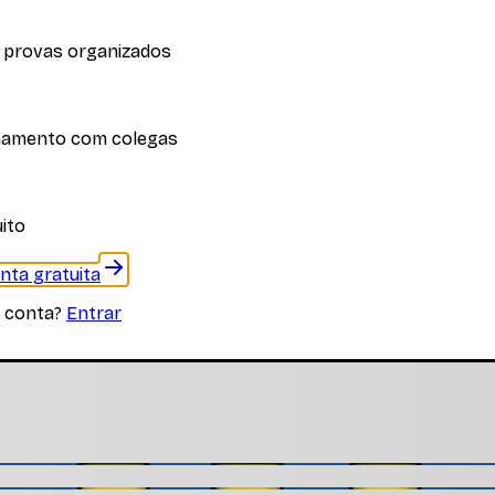
 provas organizados
iplina
hamento com colegas
 materiais específicos desta disciplina
ito
onta gratuita
 conta?
Entrar