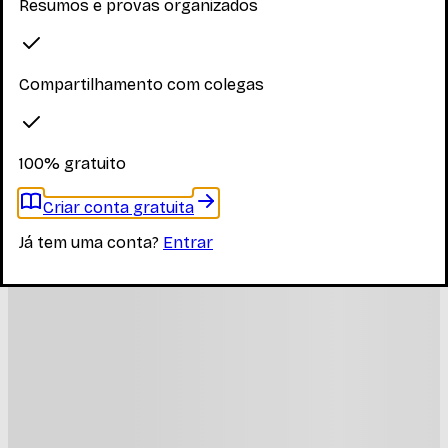
Resumos e provas organizados
Faça login para ver os materiais
Compartilhamento com colegas
Você precisa estar logado para ver os materiais dessa
disciplina
Entrar
100% gratuito
Materiais relacionados
Criar conta gratuita
Outros materiais que podem te interessar enquanto não
Já tem uma conta?
Entrar
há materiais específicos desta disciplina