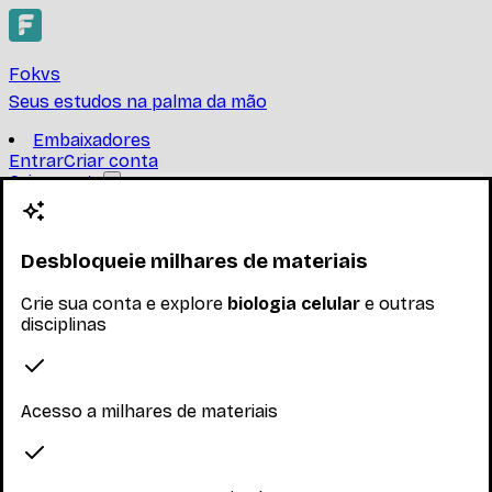
Fokvs
Seus estudos na palma da mão
Embaixadores
Entrar
Criar conta
Criar conta
biologia celular
UNIVERSIDADE FEDERAL FLUMINENSE
Desbloqueie milhares de materiais
Encontre provas, resumos e trabalhos de biologia
Crie sua conta e explore
biologia celular
e outras
celular
Ler mais
disciplinas
Nenhum inscrito ainda
Materiais
Acesso a milhares de materiais
Explore os materiais disponíveis