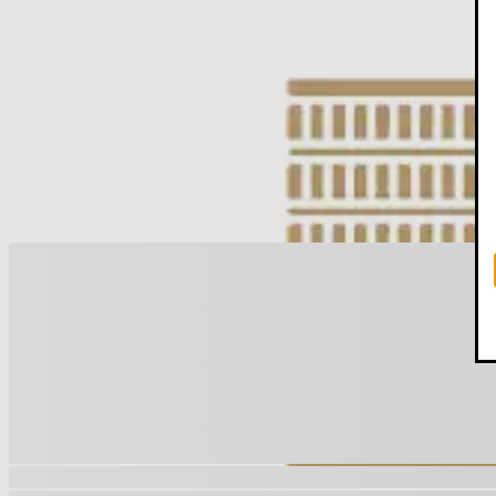
Faça login para ver os materiais
Você precisa estar logado para ver os materiais dessa disc
Entrar
Materiais relacionados
Outros materiais que podem te interessar enquanto não há