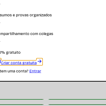
sumos e provas organizados
iplina
mpartilhamento com colegas
 materiais específicos desta disciplina
0% gratuito
Criar conta gratuita
 tem uma conta?
Entrar