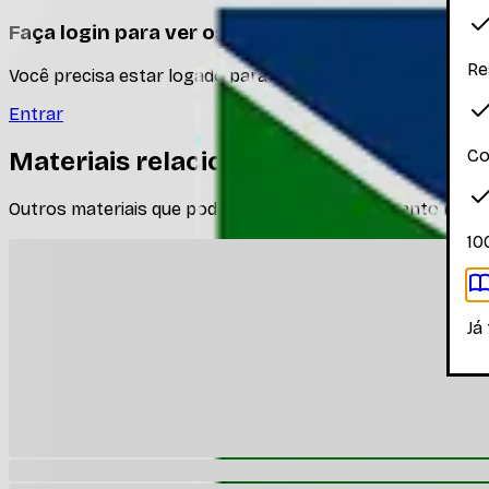
Faça login para ver os materiais
Re
Você precisa estar logado para ver os materiais dessa disc
Entrar
Co
Materiais relacionados
Outros materiais que podem te interessar enquanto não há
10
Já