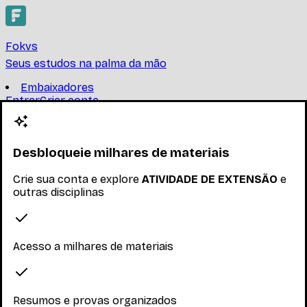
Fokvs
Seus estudos na palma da mão
Embaixadores
Entrar
Criar conta
Criar conta
ATIVIDADE DE EXTENSÃO
Desbloqueie milhares de materiais
UNIVERSIDADE DE BRASÍLIA
Crie sua conta e explore
ATIVIDADE DE EXTENSÃO
e
Encontre provas, resumos e trabalhos de ATIVIDADE DE
outras disciplinas
EXTENSÃO
Ler mais
Nenhum inscrito ainda
Acesso a milhares de materiais
Materiais
Explore os materiais disponíveis
Resumos e provas organizados