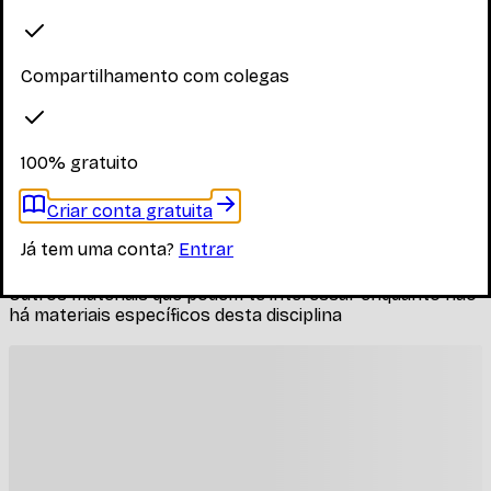
Explore os materiais disponíveis
Compartilhamento com colegas
Faça login para ver os materiais
Você precisa estar logado para ver os materiais dessa
disciplina
100% gratuito
Entrar
Criar conta gratuita
Materiais relacionados
Já tem uma conta?
Entrar
Outros materiais que podem te interessar enquanto não
há materiais específicos desta disciplina