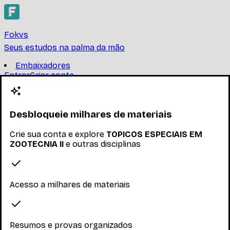
Fokvs
Seus estudos na palma da mão
Embaixadores
Entrar
Criar conta
Criar conta
TOPICOS ESPECIAIS EM
ZOOTECNIA II
Desbloqueie milhares de materiais
Crie sua conta e explore
TOPICOS ESPECIAIS EM
UNIVERSIDADE FEDERAL DE MINAS GERAIS
ZOOTECNIA II
e outras disciplinas
Encontre provas, resumos e trabalhos de TOPICOS
ESPECIAIS EM ZOOTECNIA II
Ler mais
Acesso a milhares de materiais
Nenhum inscrito ainda
Materiais
Resumos e provas organizados