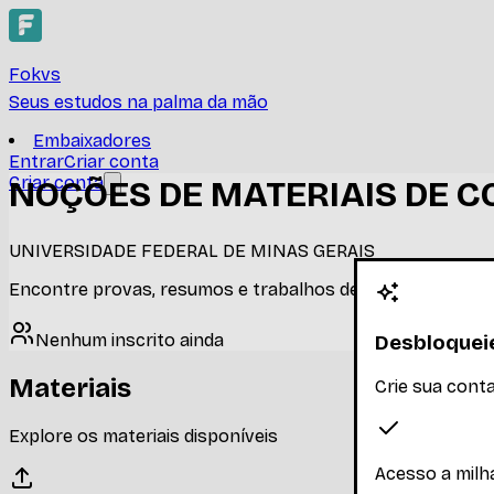
Fokvs
Seus estudos na palma da mão
Embaixadores
Entrar
Criar conta
Criar conta
NOÇÕES DE MATERIAIS DE 
UNIVERSIDADE FEDERAL DE MINAS GERAIS
Encontre provas, resumos e trabalhos de NOÇÕES DE 
Nenhum inscrito ainda
Desbloqueie
Materiais
Crie sua cont
Explore os materiais disponíveis
Acesso a milh