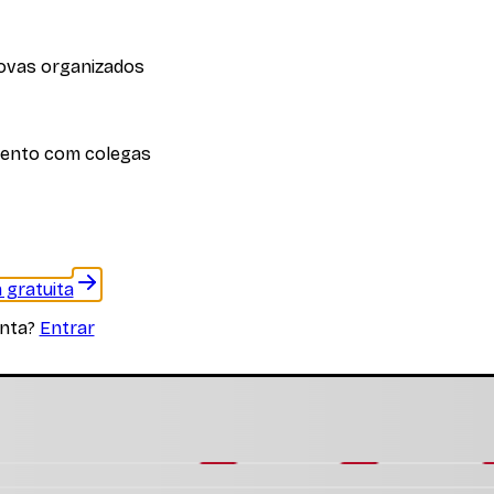
ovas organizados
iplina
ento com colegas
 materiais específicos desta disciplina
 gratuita
nta?
Entrar