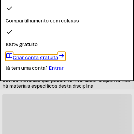
Explore os materiais disponíveis
Compartilhamento com colegas
Faça login para ver os materiais
Você precisa estar logado para ver os materiais dessa
disciplina
100% gratuito
Entrar
Criar conta gratuita
Materiais relacionados
Já tem uma conta?
Entrar
Outros materiais que podem te interessar enquanto não
há materiais específicos desta disciplina