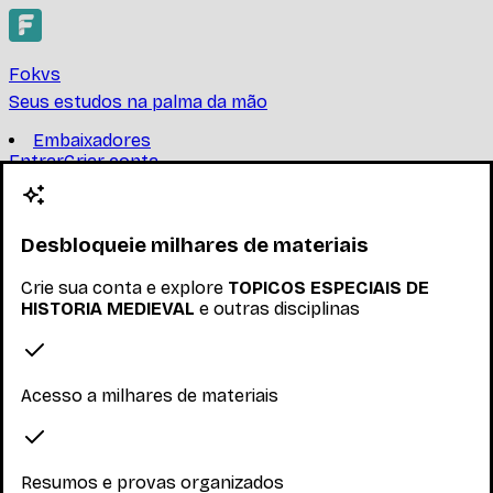
Fokvs
Seus estudos na palma da mão
Embaixadores
Entrar
Criar conta
Criar conta
TOPICOS ESPECIAIS DE
HISTORIA MEDIEVAL
Desbloqueie milhares de materiais
Crie sua conta e explore
TOPICOS ESPECIAIS DE
UNIVERSIDADE FEDERAL DO PARANÁ
HISTORIA MEDIEVAL
e outras disciplinas
Encontre provas, resumos e trabalhos de TOPICOS
ESPECIAIS DE HISTORIA MEDIEVAL
Ler mais
Acesso a milhares de materiais
Nenhum inscrito ainda
Materiais
Resumos e provas organizados