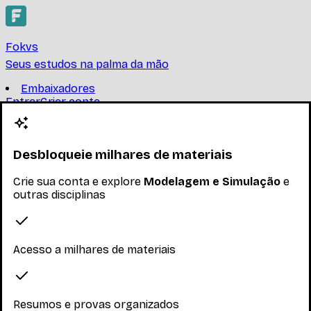
Fokvs
Seus estudos na palma da mão
Embaixadores
Entrar
Criar conta
Criar conta
Modelagem e Simulação
Desbloqueie milhares de materiais
UNIVERSIDADE FEDERAL DE SANTA CATARINA
Crie sua conta e explore
Modelagem e Simulação
e
Introdução à simulação. Propriedades e classificação
outras disciplinas
dos modelos de simulação. Geração de números
aleatórios. Geração e teste. Simulação de sistemas
...
Ler mais
Acesso a milhares de materiais
Nenhum inscrito ainda
Materiais
Resumos e provas organizados