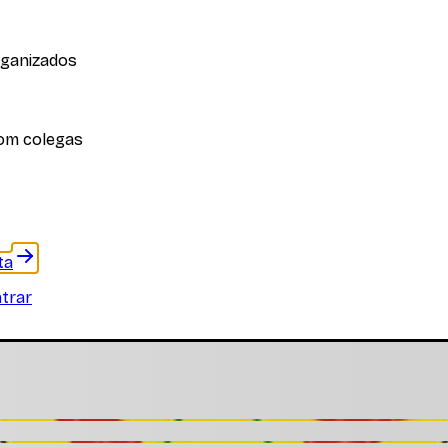
rganizados
iplina
om colegas
 materiais específicos desta disciplina
ta
trar