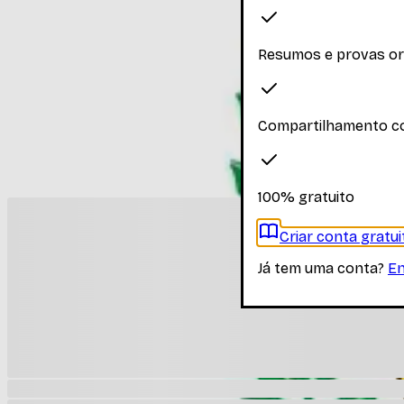
Faça login para ver os materiais
Resumos e provas o
Você precisa estar logado para ver os materiais dessa disc
Entrar
Compartilhamento c
Materiais relacionados
Outros materiais que podem te interessar enquanto não há
100% gratuito
Criar conta gratui
Já tem uma conta?
En