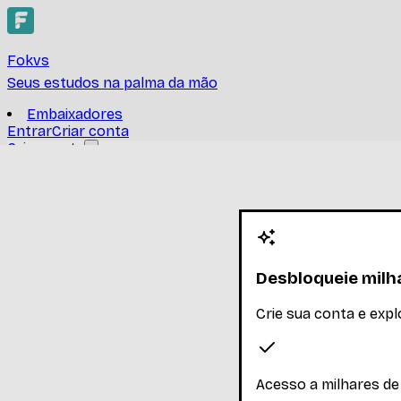
Fokvs
Seus estudos na palma da mão
Embaixadores
Entrar
Criar conta
Criar conta
Compreensão e Produção Ora
UNIVERSIDADE FEDERAL DE SANTA CATARINA
-
Ler mais
Nenhum inscrito ainda
Desbloqueie milh
Materiais
Crie sua conta e exp
Explore os materiais disponíveis
Acesso a milhares de