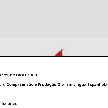
l em Língua Espanhola V
ares de materiais
lore
Compreensão e Produção Oral em Língua Espanhola
 materiais