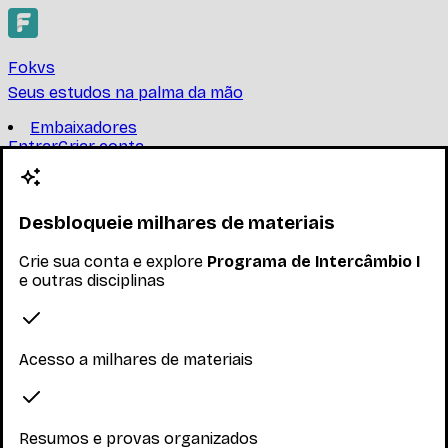
Fokvs
Seus estudos na palma da mão
Embaixadores
Entrar
Criar conta
Criar conta
Programa de Intercâmbio I
Desbloqueie milhares de materiais
UNIVERSIDADE FEDERAL DE SANTA CATARINA
Crie sua conta e explore
Programa de Intercâmbio I
-
Ler mais
e outras disciplinas
Nenhum inscrito ainda
Materiais
Acesso a milhares de materiais
Explore os materiais disponíveis
Resumos e provas organizados