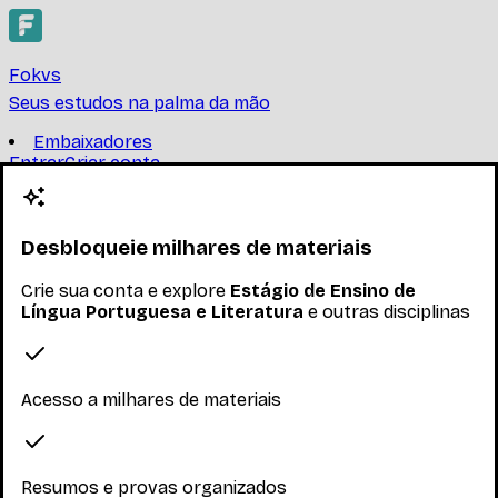
Fokvs
Seus estudos na palma da mão
Embaixadores
Entrar
Criar conta
Criar conta
Estágio de Ensino de Língua
Portuguesa e Literatura
Desbloqueie milhares de materiais
Crie sua conta e explore
Estágio de Ensino de
UNIVERSIDADE FEDERAL DE SANTA CATARINA
Língua Portuguesa e Literatura
e outras disciplinas
O ensino médio: estudos conjunturais do campo de
estágio. Atividades de pesquisa bibliográfica, propostas
de ações de extensão e definição do objeto d
...
Ler mais
Acesso a milhares de materiais
Nenhum inscrito ainda
Materiais
Resumos e provas organizados