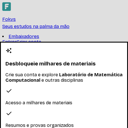
Fokvs
Seus estudos na palma da mão
Embaixadores
Entrar
Criar conta
Criar conta
Laboratório de Matemática
Computacional
Desbloqueie milhares de materiais
Crie sua conta e explore
Laboratório de Matemática
UNIVERSIDADE FEDERAL DE SANTA CATARINA
Computacional
e outras disciplinas
Noções de Hardware e Software. Representação,
técnicas de elaboração, estruturas de dados e
implementação de programas em linguagem de alto
nível. Ana
...
Acesso a milhares de materiais
Ler mais
Nenhum inscrito ainda
Resumos e provas organizados
Materiais