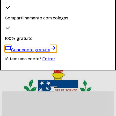
Explore os materiais disponíveis
Compartilhamento com colegas
Faça login para ver os materiais
100% gratuito
Você precisa estar logado para ver os materiais dessa
disciplina
Criar conta gratuita
Entrar
Já tem uma conta?
Entrar
Materiais relacionados
Outros materiais que podem te interessar enquanto não
há materiais específicos desta disciplina