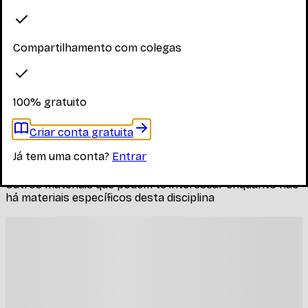
Explore os materiais disponíveis
Compartilhamento com colegas
Faça login para ver os materiais
Você precisa estar logado para ver os materiais dessa
disciplina
100% gratuito
Entrar
Criar conta gratuita
Materiais relacionados
Já tem uma conta?
Entrar
Outros materiais que podem te interessar enquanto não
há materiais específicos desta disciplina