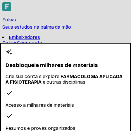
Fokvs
Seus estudos na palma da mão
Embaixadores
Entrar
Criar conta
Criar conta
FARMACOLOGIA APLICADA
A FISIOTERAPIA
Desbloqueie milhares de materiais
Crie sua conta e explore
FARMACOLOGIA APLICADA
UNIVERSIDADE FEDERAL DE MINAS GERAIS
A FISIOTERAPIA
e outras disciplinas
Encontre provas, resumos e trabalhos de
FARMACOLOGIA APLICADA A FISIOTERAPIA
Ler mais
Acesso a milhares de materiais
Nenhum inscrito ainda
Materiais
Resumos e provas organizados