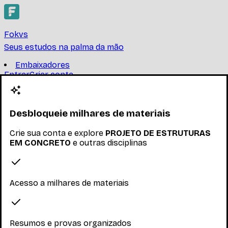
Fokvs
Seus estudos na palma da mão
Embaixadores
Entrar
Criar conta
Criar conta
PROJETO DE ESTRUTURAS
EM CONCRETO
Desbloqueie milhares de materiais
Crie sua conta e explore
PROJETO DE ESTRUTURAS
UNIVERSIDADE FEDERAL DE MINAS GERAIS
EM CONCRETO
e outras disciplinas
Encontre provas, resumos e trabalhos de PROJETO DE
ESTRUTURAS EM CONCRETO
Ler mais
Acesso a milhares de materiais
Nenhum inscrito ainda
Materiais
Resumos e provas organizados