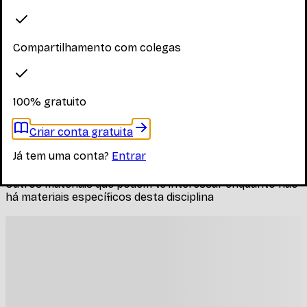
Explore os materiais disponíveis
Compartilhamento com colegas
Faça login para ver os materiais
Você precisa estar logado para ver os materiais dessa
disciplina
100% gratuito
Entrar
Criar conta gratuita
Materiais relacionados
Já tem uma conta?
Entrar
Outros materiais que podem te interessar enquanto não
há materiais específicos desta disciplina