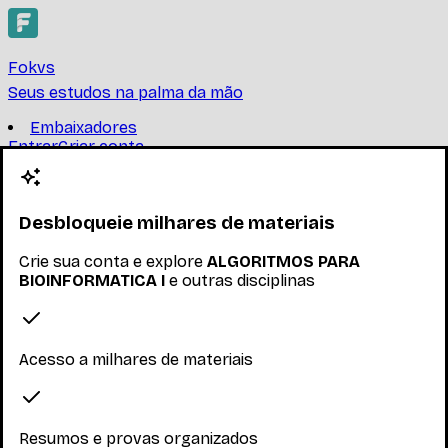
Fokvs
Seus estudos na palma da mão
Embaixadores
Entrar
Criar conta
Criar conta
ALGORITMOS PARA
BIOINFORMATICA I
Desbloqueie milhares de materiais
Crie sua conta e explore
ALGORITMOS PARA
UNIVERSIDADE FEDERAL DE MINAS GERAIS
BIOINFORMATICA I
e outras disciplinas
Encontre provas, resumos e trabalhos de ALGORITMOS
PARA BIOINFORMATICA I
Ler mais
Acesso a milhares de materiais
Nenhum inscrito ainda
Materiais
Resumos e provas organizados