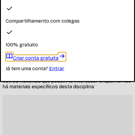
Explore os materiais disponíveis
Compartilhamento com colegas
Faça login para ver os materiais
Você precisa estar logado para ver os materiais dessa
disciplina
100% gratuito
Entrar
Criar conta gratuita
Materiais relacionados
Já tem uma conta?
Entrar
Outros materiais que podem te interessar enquanto não
há materiais específicos desta disciplina