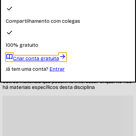
Explore os materiais disponíveis
Compartilhamento com colegas
Faça login para ver os materiais
Você precisa estar logado para ver os materiais dessa
disciplina
100% gratuito
Entrar
Criar conta gratuita
Materiais relacionados
Já tem uma conta?
Entrar
Outros materiais que podem te interessar enquanto não
há materiais específicos desta disciplina