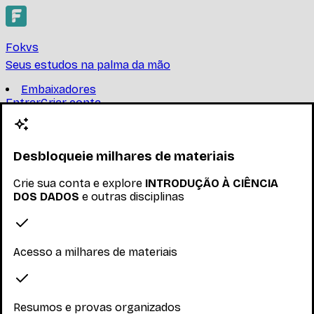
Fokvs
Seus estudos na palma da mão
Embaixadores
Entrar
Criar conta
Criar conta
INTRODUÇÃO À CIÊNCIA
DOS DADOS
Desbloqueie milhares de materiais
Crie sua conta e explore
INTRODUÇÃO À CIÊNCIA
UNIVERSIDADE FEDERAL DE MINAS GERAIS
DOS DADOS
e outras disciplinas
Encontre provas, resumos e trabalhos de INTRODUÇÃO
À CIÊNCIA DOS DADOS
Ler mais
Acesso a milhares de materiais
Nenhum inscrito ainda
Materiais
Resumos e provas organizados