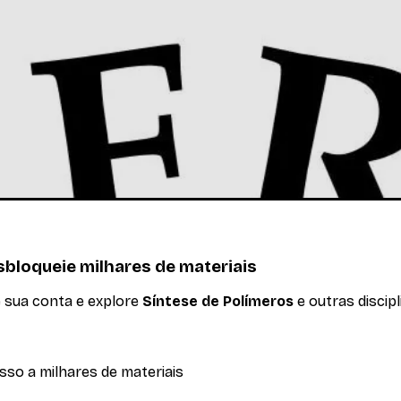
adições via radicais livres, poliadições iônicas (catiônica
bloqueie milhares de materiais
e sua conta e explore
Síntese de Polímeros
e outras discipl
sso a milhares de materiais