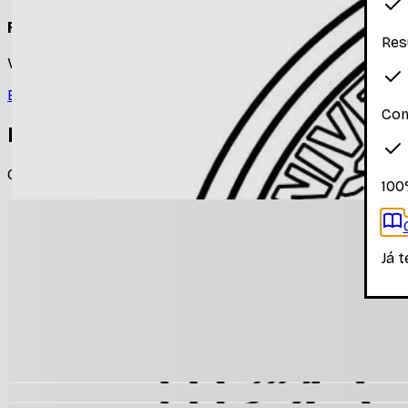
Faça login para ver os materiais
Res
Você precisa estar logado para ver os materiais dessa disc
Entrar
Com
Materiais relacionados
Outros materiais que podem te interessar enquanto não há
100
Já 