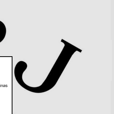
s e aniônicas); policondensações;
...
Ler mais
inas