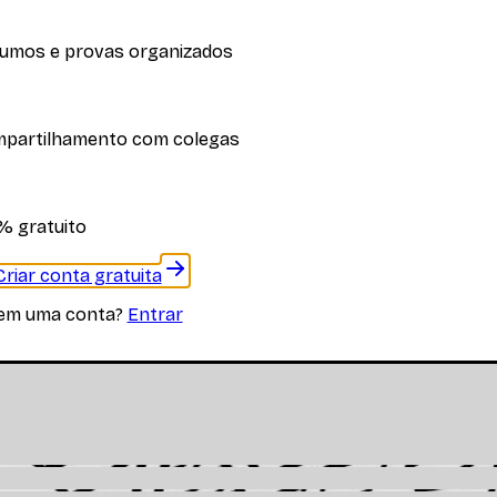
umos e provas organizados
iplina
partilhamento com colegas
 materiais específicos desta disciplina
% gratuito
Criar conta gratuita
tem uma conta?
Entrar