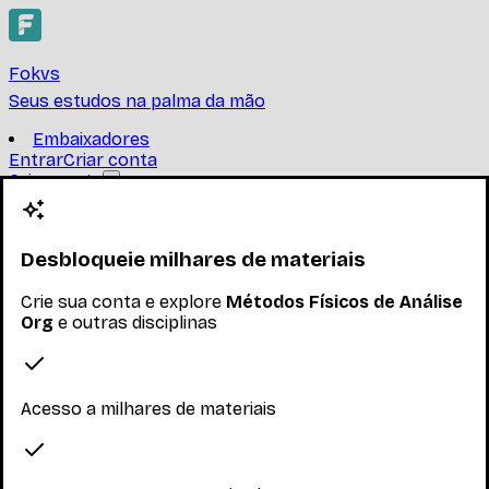
Fokvs
Seus estudos na palma da mão
Embaixadores
Entrar
Criar conta
Criar conta
Métodos Físicos de Análise
Org
Desbloqueie milhares de materiais
UNIVERSIDADE FEDERAL DO RIO DE JANEIRO
Crie sua conta e explore
Métodos Físicos de Análise
Org
e outras disciplinas
Encontre provas, resumos e trabalhos de Métodos
Físicos de Análise Org
Ler mais
Nenhum inscrito ainda
Acesso a milhares de materiais
Materiais