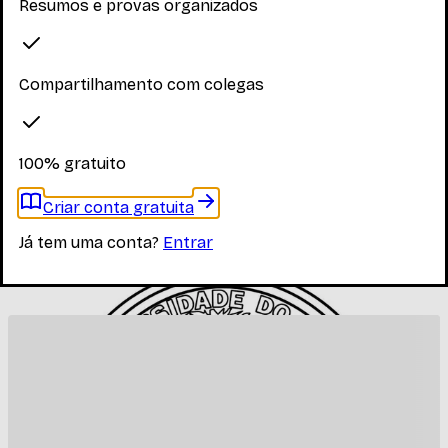
Explore os materiais disponíveis
Resumos e provas organizados
Compartilhamento com colegas
Faça login para ver os materiais
Você precisa estar logado para ver os materiais dessa
disciplina
100% gratuito
Entrar
Criar conta gratuita
Materiais relacionados
Já tem uma conta?
Entrar
Outros materiais que podem te interessar enquanto não
há materiais específicos desta disciplina