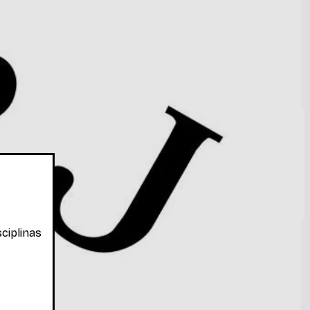
 e Biologia: adequações e limites
...
Ler mais
ciplinas