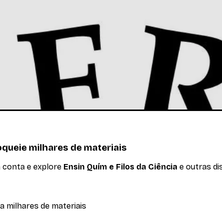
ias do século XX. Revoluções científicas na Física, Química
queie milhares de materiais
a conta e explore
Ensin Quím e Filos da Ciência
e outras dis
a milhares de materiais