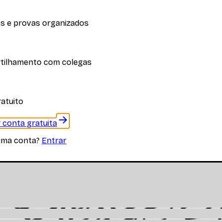
 e provas organizados
iplina
tilhamento com colegas
 materiais específicos desta disciplina
atuito
r conta gratuita
uma conta?
Entrar