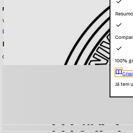
Faça login para ver os materiais
Resumos
Você precisa estar logado para ver os materiais dessa disc
Entrar
Compar
Materiais relacionados
Outros materiais que podem te interessar enquanto não há
100% gr
Cria
Já tem 