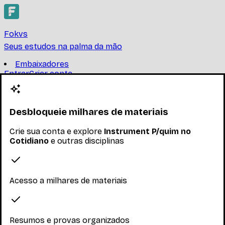
Fokvs
Seus estudos na palma da mão
Embaixadores
Entrar
Criar conta
Criar conta
Instrument P/quim no
Cotidiano
Desbloqueie milhares de materiais
Crie sua conta e explore
Instrument P/quim no
UNIVERSIDADE FEDERAL DO RIO DE JANEIRO
Cotidiano
e outras disciplinas
IQW100-Instrument P/quim no CotidianoO conhecimento
químico: inter-relação entre representação,
fenomenologia e teoria. O conhecimento químico
escolar
...
Acesso a milhares de materiais
Ler mais
Nenhum inscrito ainda
Resumos e provas organizados
Materiais