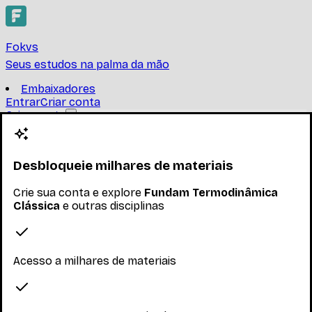
Fokvs
Seus estudos na palma da mão
Embaixadores
Entrar
Criar conta
Criar conta
Fundam Termodinâmica
Clássica
Desbloqueie milhares de materiais
UNIVERSIDADE FEDERAL DO RIO DE JANEIRO
Crie sua conta e explore
Fundam Termodinâmica
Clássica
e outras disciplinas
IQF350-Fundam Termodinâmica ClássicaGases ideais e
reais. Primeira lei da Termodinãmica. Termoquímica.
Segunda lei da Termodinâmica. Funções de Gibbs
...
Ler mais
Acesso a milhares de materiais
Nenhum inscrito ainda
Materiais