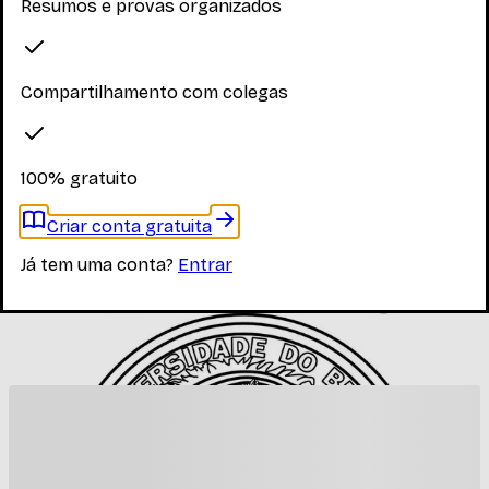
Resumos e provas organizados
Explore os materiais disponíveis
Compartilhamento com colegas
Faça login para ver os materiais
100% gratuito
Você precisa estar logado para ver os materiais dessa
disciplina
Criar conta gratuita
Entrar
Já tem uma conta?
Entrar
Materiais relacionados
Outros materiais que podem te interessar enquanto não
há materiais específicos desta disciplina