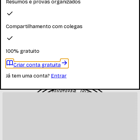
Resumos e provas organizados
Faça login para ver os materiais
Compartilhamento com colegas
Você precisa estar logado para ver os materiais dessa
disciplina
Entrar
100% gratuito
Materiais relacionados
Criar conta gratuita
Já tem uma conta?
Entrar
Outros materiais que podem te interessar enquanto não
há materiais específicos desta disciplina