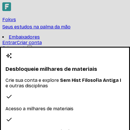
Fokvs
Seus estudos na palma da mão
Embaixadores
Entrar
Criar conta
Criar conta
Sem Hist Filosofia Antiga I
UNIVERSIDADE FEDERAL DO RIO DE JANEIRO
Desbloqueie milhares de materiais
FCF280-Sem Hist Filosofia Antiga IEstudo e discussão
Crie sua conta e explore
Sem Hist Filosofia Antiga I
de um ou mais tópicos representativos do pensamento
e outras disciplinas
antigo.
Ler mais
Nenhum inscrito ainda
Acesso a milhares de materiais
Materiais
Explore os materiais disponíveis