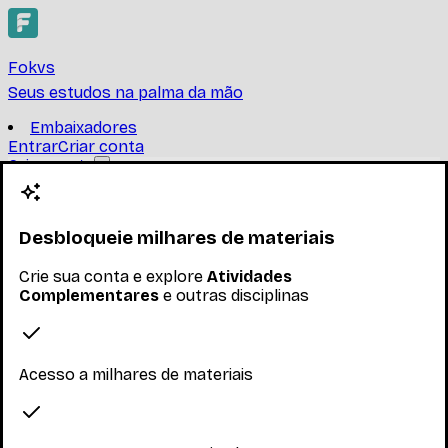
Fokvs
Seus estudos na palma da mão
Embaixadores
Entrar
Criar conta
Criar conta
Atividades
Complementares
Desbloqueie milhares de materiais
UNIVERSIDADE FEDERAL DO RIO DE JANEIRO
Crie sua conta e explore
Atividades
Complementares
e outras disciplinas
BAPX04-Atividades ComplementaresAtividades que
constituam um campo de conhecimentos cujos eixos
estarão integrados às várias áreas de conhecimento do
...
Ler mais
Acesso a milhares de materiais
Nenhum inscrito ainda
Materiais