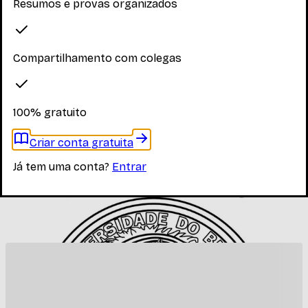
Resumos e provas organizados
Explore os materiais disponíveis
Compartilhamento com colegas
Faça login para ver os materiais
100% gratuito
Você precisa estar logado para ver os materiais dessa
disciplina
Criar conta gratuita
Entrar
Já tem uma conta?
Entrar
Materiais relacionados
Outros materiais que podem te interessar enquanto não
há materiais específicos desta disciplina